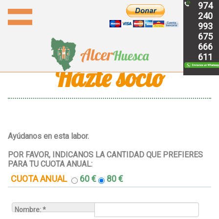
974
240
993
675
666
611
Házte socio
Ayúdanos en esta labor.
POR FAVOR, INDICANOS LA CANTIDAD QUE PREFIERES
PARA TU CUOTA ANUAL:
CUOTA ANUAL
60 €
80 €
Nombre: *