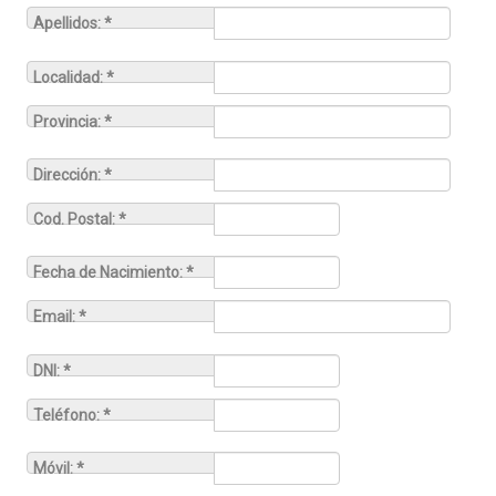
Apellidos: *
Localidad: *
Provincia: *
Dirección: *
Cod. Postal: *
Fecha de Nacimiento: *
Email: *
DNI: *
Teléfono: *
Móvil: *