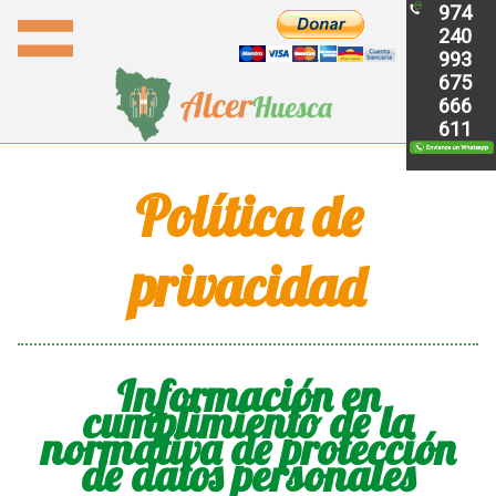
974
240
993
675
666
611
Política de
privacidad
Información en
cumplimiento de la
normativa de protección
de datos personales