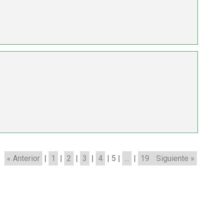
« Anterior
|
1
|
2
|
3
|
4
|
5
|
...
|
19
Siguiente »