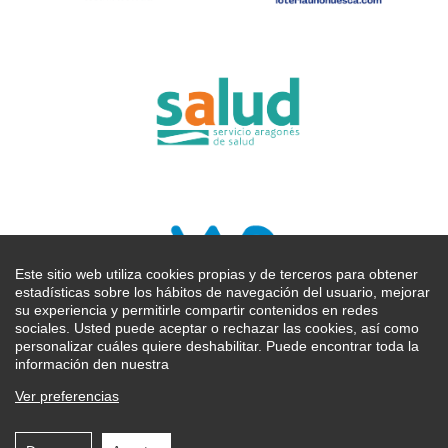
Este sitio web utiliza cookies propias y de terceros para obtener
estadísticas sobre los hábitos de navegación del usuario, mejorar
su experiencia y permitirle compartir contenidos en redes
sociales. Usted puede aceptar o rechazar las cookies, así como
personalizar cuáles quiere deshabilitar. Puede encontrar toda la
ALCER Huesca:
C/ José Antonio Llanas Almudevar nº 25 bajos
información den nuestra
Tel.974 240 993 - 22004 HUESCA
Horarios:
de lunes a viernes de 10:00 a 13:00. Jueves de 16:00 a
Ver preferencias
19:00.
POLÍTICA DE PRIVACIDAD
|
AVISO LEGAL
|
Política de Cookies
|
Ley de Transparencia