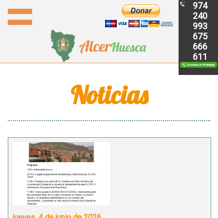
974
240
993
675
666
611
Noticias
jueves, 4 de junio de 2026