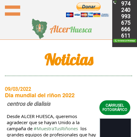
974
240
993
675
666
611
Noticias
09/03/2022
Dia mundial del riñon 2022
centros de dialisis
CARRUSEL
FOTOGRÁFICO
Desde ALCER HUESCA, queremos 
agradecer que se hayan Unido a la 
campaña de 
#MuestraTusRiñones
  los 
grandes equipos de profesionales que hay 