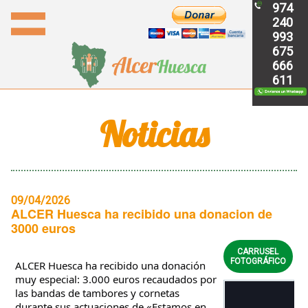
974
240
993
675
666
611
Noticias
09/04/2026
ALCER Huesca ha recibido una donacion de
3000 euros
CARRUSEL
FOTOGRÁFICO
ALCER Huesca ha recibido una donación 
muy especial: 3.000 euros recaudados por 
las bandas de tambores y cornetas 
durante sus actuaciones de «Estamos en 